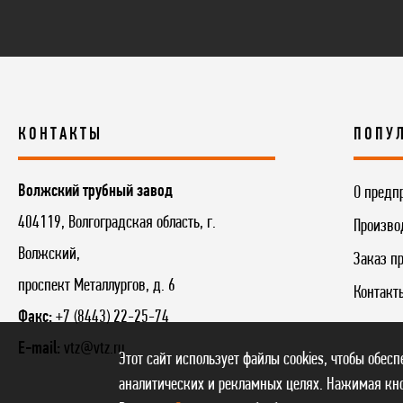
КОНТАКТЫ
ПОПУ
Волжский трубный завод
О предп
404119, Волгоградская область, г.
Произво
Волжский,
Заказ п
проспект Металлургов, д. 6
Контакт
Факс:
+7 (8443) 22-25-74
E-mail:
vtz@vtz.ru
Этот сайт использует файлы cookies, чтобы обес
аналитических и рекламных целях. Нажимая кно