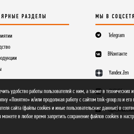
ЛЯРНЫЕ РАЗДЕЛЫ
МЫ В СОЦСЕТ
Telegram
риятии
дство
ВКонтакте
родукции
ы
Yandex.Zen
печить удобство работы пользователей с ним, а также в технических и
RUTUBE
пку «Понятно» и/или продолжая работу с сайтом tmk-group.ru и его
теля сайта (файлы cookies и иные пользовательские данные) в соотв
Одноклассни
ы можете в любое время запретить сохранение файлов cookies в наст