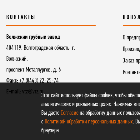
КОНТАКТЫ
ПОПУ
Волжский трубный завод
О предп
404119, Волгоградская область, г.
Произво
Волжский,
Заказ п
проспект Металлургов, д. 6
Контакт
Факс:
+7 (8443) 22-25-74
E-mail:
vtz@vtz.ru
Этот сайт использует файлы cookies, чтобы обес
аналитических и рекламных целях. Нажимая кно
Вы даете
Согласие
на обработку данных пользова
с
Политикой обработки персональных данных
. В
браузера.