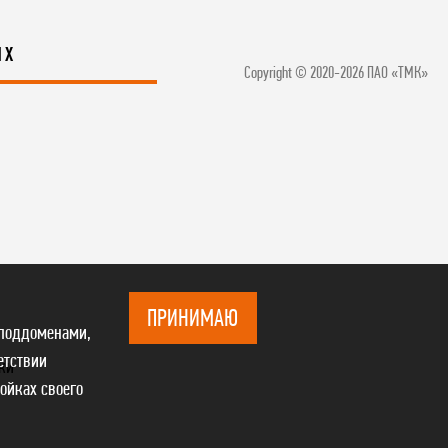
ЯХ
Copyright © 2020-2026 ПАО «ТМК»
ПРИНИМАЮ
 поддоменами,
етствии
ки
ройках своего