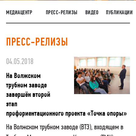
НАШИ ЛЮДИ
МЕДИАЦЕНТР
ПРЕСС-РЕЛИЗЫ
ВИДЕО
ПУБЛИКАЦИИ
ОКРУЖАЮЩАЯ СРЕДА
МЕДИАЦЕНТР
ПРЕСС-РЕЛИЗЫ
ЗАКУПКИ
04.05.2018
На Волжском
трубном заводе
завершён второй
этап
профориентационного проекта «Точка опоры»
На Волжском трубном заводе (ВТЗ), входящем в