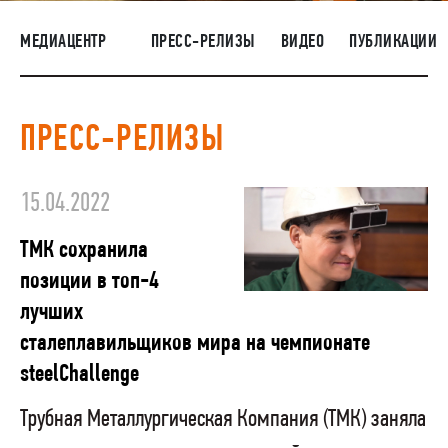
НАШИ ЛЮДИ
МЕДИАЦЕНТР
ПРЕСС-РЕЛИЗЫ
ВИДЕО
ПУБЛИКАЦИИ
ОКРУЖАЮЩАЯ СРЕДА
МЕДИАЦЕНТР
ПРЕСС-РЕЛИЗЫ
ЗАКУПКИ
15.04.2022
ТМК сохранила
позиции в топ-4
лучших
сталеплавильщиков мира на чемпионате
steelChallenge
Трубная Металлургическая Компания (ТМК) заняла