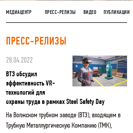
НАШИ ЛЮДИ
МЕДИАЦЕНТР
ПРЕСС-РЕЛИЗЫ
ВИДЕО
ПУБЛИКАЦИИ
ОКРУЖАЮЩАЯ СРЕДА
МЕДИАЦЕНТР
ПРЕСС-РЕЛИЗЫ
ЗАКУПКИ
28.04.2022
ВТЗ обсудил
эффективность VR-
технологий для
охраны труда в рамках Steel Safety Day
На Волжском трубном заводе (ВТЗ), входящем в
Трубную Металлургическую Компанию (ТМК),