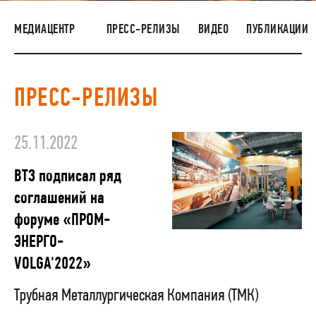
НАШИ ЛЮДИ
МЕДИАЦЕНТР
ПРЕСС-РЕЛИЗЫ
ВИДЕО
ПУБЛИКАЦИИ
ОКРУЖАЮЩАЯ СРЕДА
МЕДИАЦЕНТР
ПРЕСС-РЕЛИЗЫ
ЗАКУПКИ
25.11.2022
ВТЗ подписал ряд
соглашений на
форуме «ПРОМ-
ЭНЕРГО-
VOLGA'2022»
Трубная Металлургическая Компания (ТМК)