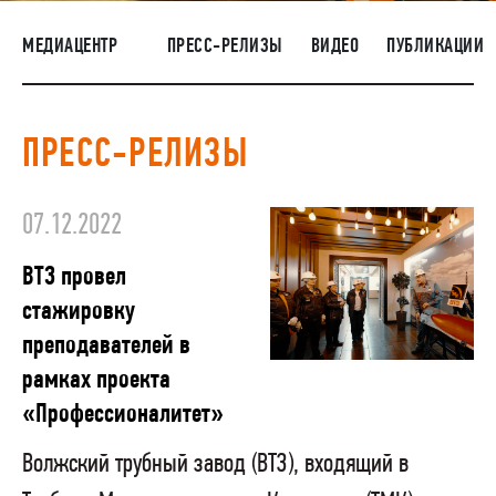
НАШИ ЛЮДИ
МЕДИАЦЕНТР
ПРЕСС-РЕЛИЗЫ
ВИДЕО
ПУБЛИКАЦИИ
ОКРУЖАЮЩАЯ СРЕДА
МЕДИАЦЕНТР
ПРЕСС-РЕЛИЗЫ
ЗАКУПКИ
07.12.2022
ВТЗ провел
стажировку
преподавателей в
рамках проекта
«Профессионалитет»
Волжский трубный завод (ВТЗ), входящий в