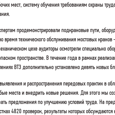
очих мест, систему обучения требованиям охраны труд
ания.
кспертам продемонстрировали подкрановые пути, обору
 во время технического обслуживания мостовых кранов
 механическом цехе аудиторы осмотрели специально о
пасном пространстве. В течение года в рамках реали
лениях ВТЗ дополнительно установлено девять новых б
ыявления и распространения передовых практик в облас
ые места и внедрить новые решения. Для этого мы со
ать предложения по улучшению условий труда. На пре
астках 4820 проверок, результаты которых обсуждаются 