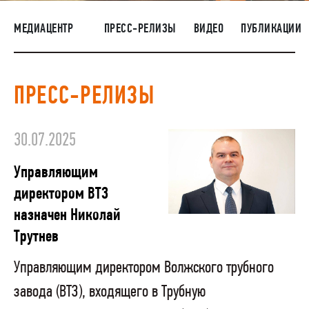
НАШИ ЛЮДИ
МЕДИАЦЕНТР
ПРЕСС-РЕЛИЗЫ
ВИДЕО
ПУБЛИКАЦИИ
ОКРУЖАЮЩАЯ СРЕДА
МЕДИАЦЕНТР
ПРЕСС-РЕЛИЗЫ
ЗАКУПКИ
30.07.2025
Управляющим
директором ВТЗ
назначен Николай
Трутнев
Управляющим директором Волжского трубного
завода (ВТЗ), входящего в Трубную