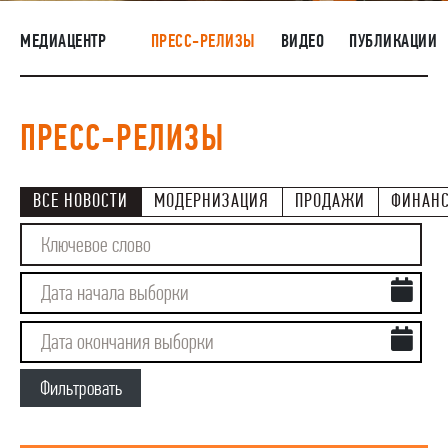
НАШИ ЛЮДИ
МЕДИАЦЕНТР
ПРЕСС-РЕЛИЗЫ
ВИДЕО
ПУБЛИКАЦИИ
ОКРУЖАЮЩАЯ СРЕДА
МЕДИАЦЕНТР
ПРЕСС-РЕЛИЗЫ
ЗАКУПКИ
ВСЕ НОВОСТИ
МОДЕРНИЗАЦИЯ
ПРОДАЖИ
ФИНАН
Фильтровать