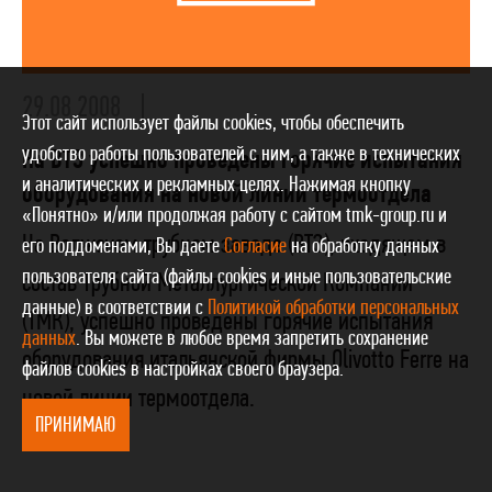
29.08.2008
Этот сайт использует файлы cookies, чтобы обеспечить
удобство работы пользователей с ним, а также в технических
На ВТЗ успешно проведены горячие испытания
и аналитических и рекламных целях. Нажимая кнопку
оборудования на новой линии термоотдела
«Понятно» и/или продолжая работу с сайтом tmk-group.ru и
На Волжском трубном заводе (ВТЗ), входящем в
его поддоменами, Вы даете
Согласие
на обработку данных
пользователя сайта (файлы cookies и иные пользовательские
состав Трубной Металлургической Компании
данные) в соответствии с
Политикой обработки персональных
(ТМК), успешно проведены горячие испытания
данных
. Вы можете в любое время запретить сохранение
оборудования итальянской фирмы Olivotto Ferre на
файлов cookies в настройках своего браузера.
новой линии термоотдела.
ПРИНИМАЮ