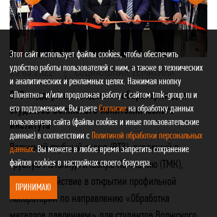
Этот сайт использует файлы cookies, чтобы обеспечить
удобство работы пользователей с ним, а также в технических
25.03.2022
СОЦИАЛЬНАЯ ТЕМАТИКА
и аналитических и рекламных целях. Нажимая кнопку
ВТЗ поддержал создание лаборатории для
«Понятно» и/или продолжая работу с сайтом tmk-group.ru и
его поддоменами, Вы даете
Согласие
на обработку данных
студентов Волжского политехнического
пользователя сайта (файлы cookies и иные пользовательские
института
данные) в соответствии с
Политикой обработки персональных
Волжский трубный завод (ВТЗ), входящий в
данных
. Вы можете в любое время запретить сохранение
файлов cookies в настройках своего браузера.
Трубную Металлургическую Компанию (ТМК),
оказал содействие в открытии профильной
ПРИНИМАЮ
лаборатории по направлению «Обработка
металлов давлением» для студентов Волжского